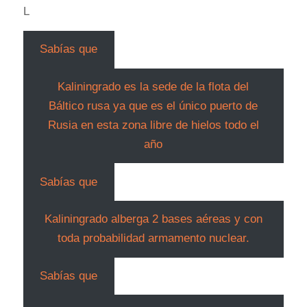
L
Sabías que
Kaliningrado es la sede de la flota del
Báltico rusa ya que es el único puerto de
Rusia en esta zona libre de hielos todo el
año
Sabías que
Kaliningrado alberga 2 bases aéreas y con
toda probabilidad armamento nuclear.
Sabías que