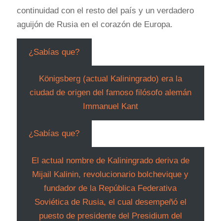
continuidad con el resto del país y un verdadero
aguijón de Rusia en el corazón de Europa.
¿Sabías que?
Königsberg (actual Kaliningrado) era la
ciudad de origen del famoso filósofo alemán
Immanuel Kant
¿Sabías que?
El actual nombre de Kaliningrado deriva de
Mijail Kalinin, revolucionario bolchevique y
fundador de la República Federativa
Soviética de Rusia, el cual desempeñó el
puesto de presidente del Presidium del