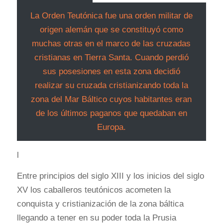
La Orden Teutónica fue una orden militar de
origen alemán que se constituyó como
muchas otras en el marco de las cruzadas
cristianas en Tierra Santa. Cuando perdió
sus posesiones en esta zona decidió
realizar su cruzada cristianizando toda la
zona del Mar Báltico cuyos habitantes eran
de los últimos paganos que quedaban en
Europa.
l
Entre principios del siglo XIII y los inicios del siglo
XV los caballeros teutónicos acometen la
conquista y cristianización de la zona báltica
llegando a tener en su poder toda la Prusia