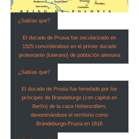
¿Sabías que?
El ducado de Prusia fue secularizado en
1525 convirtiéndose en el primer ducado
protestante (luterano) de población alemana
¿Sabías que?
El ducado de Prusia fue heredado por los
príncipes de Brandeburgo (con capital en
Berlín) de la casa Hohenzollern,
denominándose el territorio como
Brandeburgo-Prusia en 1618